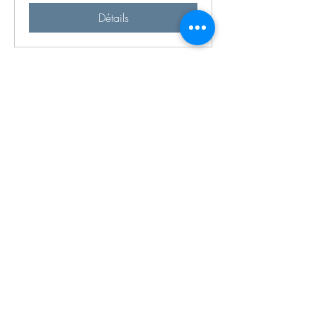
Détails
Apprenez à créer vous-même votre propre
décoration avec les Ateliers Studio Maret
Création!
Inscrivez-vous à l'atelier de votre choix,
vous serez ensuite contacté dès qu'une
date sera disponible.